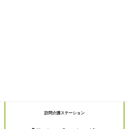
ご飯🍚
2024.06.10
今日の🍴ライフご飯🍚꒰٩๑˃̶ ᴗ❛ั๑۶꒱
2024.05.30
⭐︎利用者様のご趣味⭐︎
2024.05.24
⭐︎入浴介助お勉強会⭐︎
2024.05.01
✳︎待ってました✳︎⭐︎今日のライフご飯
∩^ω^∩
2024.04.08
🛍お買い物🛍
見
学・体験・ご相談のごあんない
訪問介護ステーション