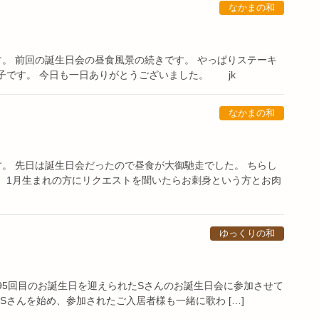
なかまの和
す。 前回の誕生日会の昼食風景の続きです。 やっぱりステーキ
子です。 今日も一日ありがとうございました。 jk
なかまの和
す。 先日は誕生日会だったので昼食が大御馳走でした。 ちらし
 1月生まれの方にリクエストを聞いたらお刺身という方とお肉
ゆっくりの和
95回目のお誕生日を迎えられたSさんのお誕生日会に参加させて
Sさんを始め、参加されたご入居者様も一緒に歌わ […]