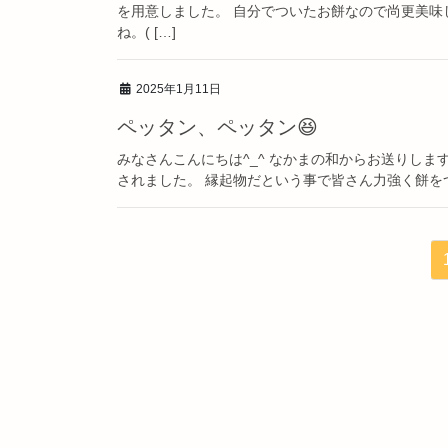
を用意しました。 自分でついたお餅なので尚更美味
ね。( […]
2025年1月11日
ペッタン、ペッタン😆
みなさんこんにちは^_^ なかまの和からお送りし
されました。 縁起物だという事で皆さん力強く餅を
投
稿
ナ
ビ
ゲ