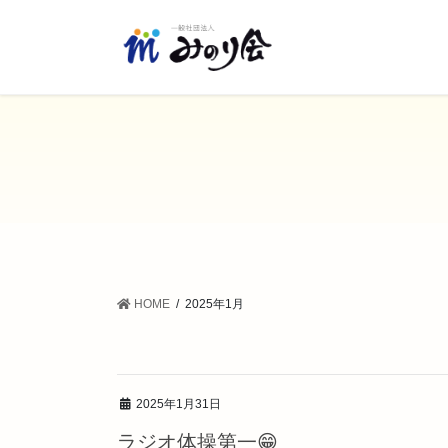
コ
ナ
ン
ビ
テ
ゲ
ン
ー
ツ
シ
に
ョ
移
ン
動
に
移
動
HOME
2025年1月
2025年1月31日
ラジオ体操第一😁