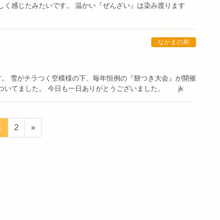
しく感じたみたいです。 温かい『ぜんざい』は染み渡ります
なかまの和
ます。 雪がチラつく空模様の下、毎年恒例の『餅つき大会』が開催
ついてました。 今日も一日ありがとうございました。 jk
ペ
ペ
1
2
»
ー
ー
ジ
ジ