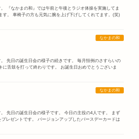
ます。 『なかまの和』では午前と午後とラジオ体操を実施してま
ます。 車椅子の方も元気に腕を上げ下げしてくれてます。(笑)
なかまの和
す。 先日の誕生日会の様子の続きです。 毎月恒例のさすらいの
キに舌鼓を打って終わりです。 お誕生日おめでとうございま
なかまの和
す。 先日の誕生日会の様子です。 今日の主役の4人です。 まず
をプレゼントです。 バージョンアップしたバースデーカードは