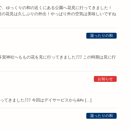
ったので、ゆっくりの和の近くにある公園へ花見に行ってきました！
日の花見は久しぶりの外出！やっぱり外の空気は美味しいですね
湯ったりの和
賀神社へももの花を見に行ってきました⤴️⤴️⤴️ この時期は見に行
お知らせ
きました⤴️⤴️⤴️ 今回はデイサービスから&#x […]
湯ったりの和