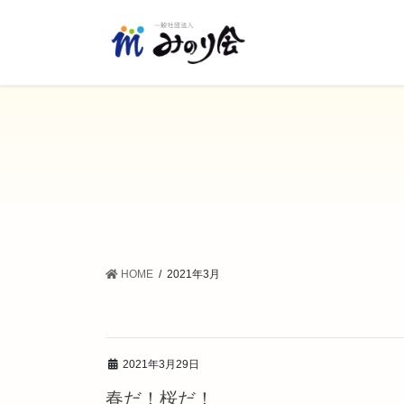
コ
ナ
ン
ビ
テ
ゲ
ン
ー
ツ
シ
に
ョ
移
ン
動
に
移
動
HOME
2021年3月
2021年3月29日
春だ！桜だ！