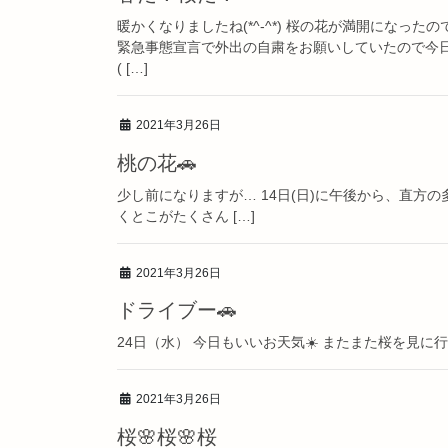
暖かくなりましたね(*^-^*) 桜の花が満開にな
緊急事態宣言で外出の自粛をお願いしていたので今
( […]
2021年3月26日
桃の花🚗
少し前になりますが… 14日(日)に午後から、直方の多
くとこがたくさん […]
2021年3月26日
ドライブー🚗
24日（水） 今日もいいお天気☀️ またまた桜を見に行って
2021年3月26日
桜🌸桜🌸桜