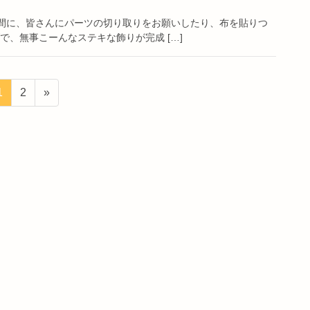
合間に、皆さんにパーツの切り取りをお願いしたり、布を貼りつ
で、無事こーんなステキな飾りが完成 […]
ペ
ペ
1
2
»
ー
ー
ジ
ジ