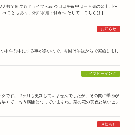
少人数で何度もドライブへ🚗 今日は午前中は三ヶ森の金山川〜
うこともあり、畑貯水池下付近へ そして、こちらは […]
お知らせ
 いつも午前中にする事が多いので、今回は午後からで実施しまし
ライフビーイング
グです。 2ヶ月も更新していませんでしたが、その間に季節が
も早くて、もう満開となっていますね。菜の花の黄色と淡いピン
お知らせ