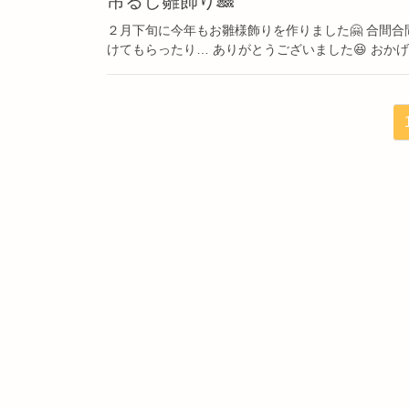
吊るし雛飾り🎎
２月下旬に今年もお雛様飾りを作りました🤗 合間
けてもらったり… ありがとうございました😆 おかげ
投
稿
ナ
ビ
ゲ
ー
シ
ョ
ン