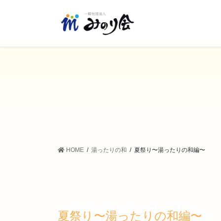
コ
ナ
ン
ビ
テ
ゲ
ン
ー
ツ
シ
に
ョ
移
ン
動
に
移
動
HOME
湯ったりの和
夏祭り〜湯ったりの和編〜
夏祭り〜湯ったりの和編〜