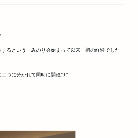

催するという みのり会始まって以来 初の経験でした
に分かれて同時に開催⤴️⤴️⤴️