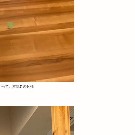
って、本気❣️ のＮ様