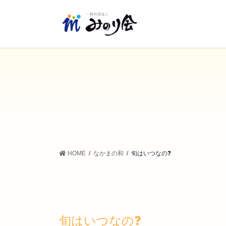
コ
ナ
ン
ビ
テ
ゲ
ン
ー
ツ
シ
に
ョ
移
ン
動
に
移
動
HOME
なかまの和
旬はいつなの❓
旬はいつなの❓