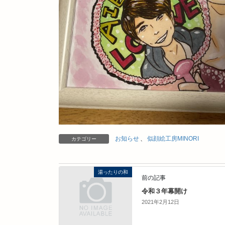
お知らせ
、
似顔絵工房MINORI
カテゴリー
湯ったりの和
前の記事
令和３年幕開け
2021年2月12日