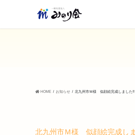
コ
ナ
ン
ビ
テ
ゲ
ン
ー
ツ
シ
に
ョ
移
ン
動
に
移
動
HOME
お知らせ
北九州市Ｍ様 似顔絵完成しました!!
北九州市Ｍ様 似顔絵完成しま