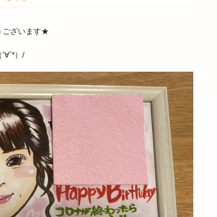
うございます★
`*）/