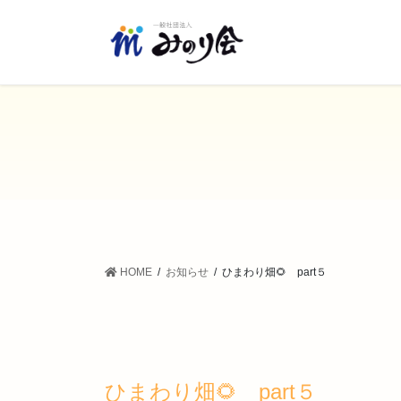
コ
ナ
ン
ビ
テ
ゲ
ン
ー
ツ
シ
に
ョ
移
ン
動
に
移
動
HOME
お知らせ
ひまわり畑🌻 part５
ひまわり畑🌻 part５