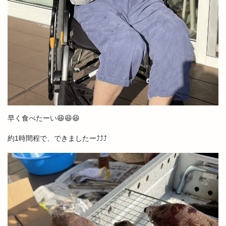
早く食べたーい😆😆😆
約1時間程で、できましたー⤴️⤴️⤴️