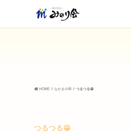
コ
ナ
ン
ビ
テ
ゲ
ン
ー
ツ
シ
に
ョ
移
ン
動
に
移
動
HOME
なかまの和
つるつる😁
つるつる😁