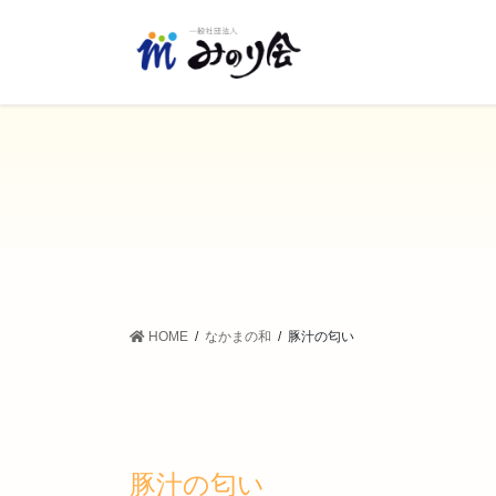
コ
ナ
ン
ビ
テ
ゲ
ン
ー
ツ
シ
に
ョ
移
ン
動
に
移
動
HOME
なかまの和
豚汁の匂い
豚汁の匂い