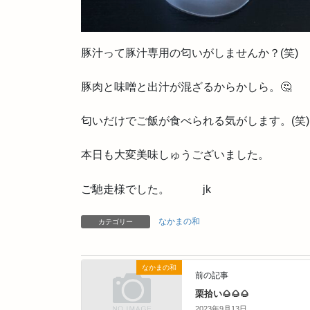
豚汁って豚汁専用の匂いがしませんか？(笑)
豚肉と味噌と出汁が混ざるからかしら。🤔
匂いだけでご飯が食べられる気がします。(笑)
本日も大変美味しゅうございました。
ご馳走様でした。 jk
なかまの和
カテゴリー
なかまの和
前の記事
栗拾い🌰🌰🌰
2023年9月13日