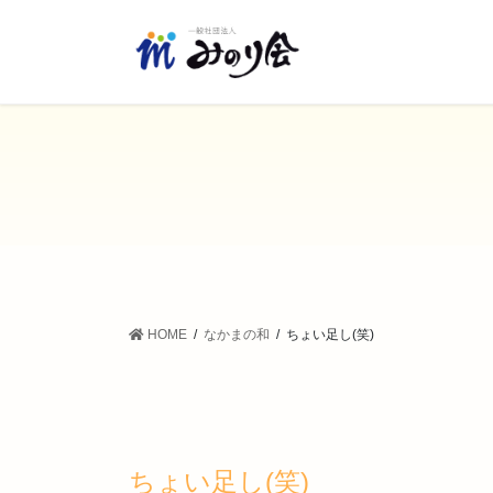
コ
ナ
ン
ビ
テ
ゲ
ン
ー
ツ
シ
に
ョ
移
ン
動
に
移
動
HOME
なかまの和
ちょい足し(笑)
ちょい足し(笑)