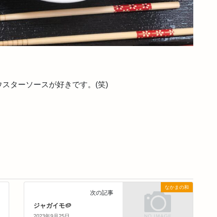
。
スターソースが好きです。(笑)
なかまの和
次の記事
ジャガイモ🥔
2023年9月25日