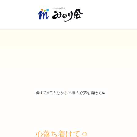
コ
ナ
ン
ビ
テ
ゲ
ン
ー
ツ
シ
に
ョ
移
ン
動
に
移
動
HOME
なかまの和
心落ち着けて☺️
心落ち着けて☺️