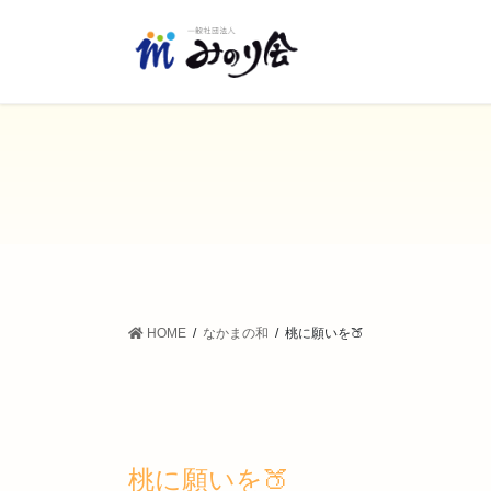
コ
ナ
ン
ビ
テ
ゲ
ン
ー
ツ
シ
に
ョ
移
ン
動
に
移
動
HOME
なかまの和
桃に願いを🍑
桃に願いを🍑