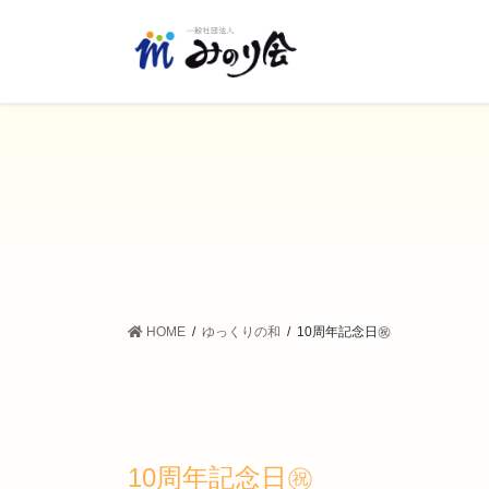
コ
ナ
ン
ビ
テ
ゲ
ン
ー
ツ
シ
に
ョ
移
ン
動
に
移
動
HOME
ゆっくりの和
10周年記念日㊗️
10周年記念日㊗️