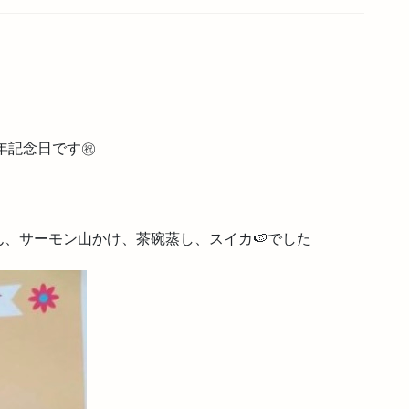
年記念日です㊗️
、サーモン山かけ、茶碗蒸し、スイカ🍉でした