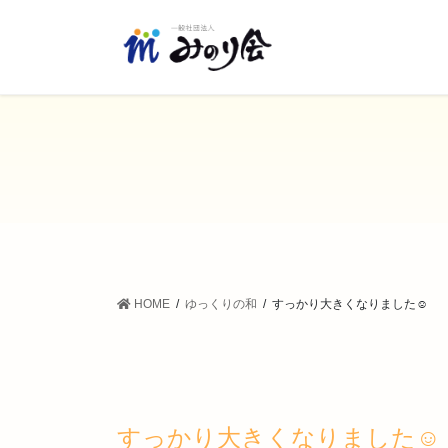
コ
ナ
ン
ビ
テ
ゲ
ン
ー
ツ
シ
に
ョ
移
ン
動
に
移
動
HOME
ゆっくりの和
すっかり大きくなりました☺️
すっかり大きくなりました☺️