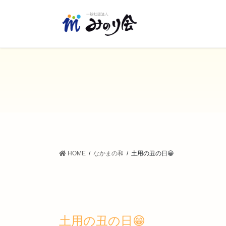
コ
ナ
ン
ビ
テ
ゲ
ン
ー
ツ
シ
に
ョ
移
ン
動
に
移
動
HOME
なかまの和
土用の丑の日😁
土用の丑の日😁